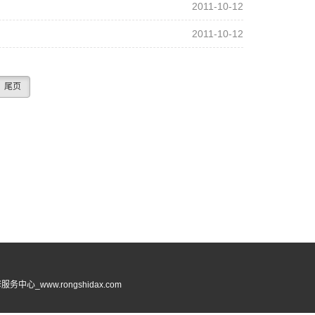
2011-10-12
2011-10-12
尾页
_www.rongshidax.com